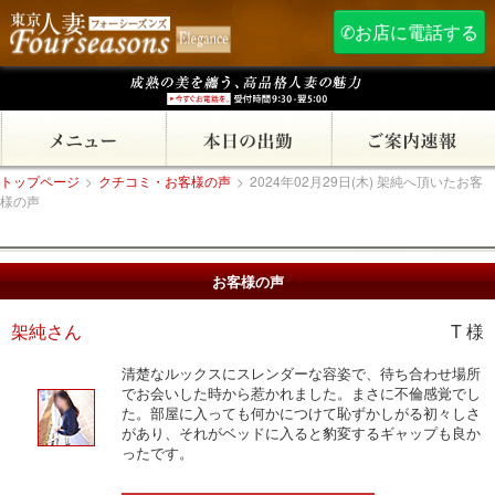
✆お店に電話する
トップページ
>
クチコミ・お客様の声
>
2024年02月29日(木) 架純へ頂いたお客
様の声
お客様の声
架純さん
T 様
清楚なルックスにスレンダーな容姿で、待ち合わせ場所
でお会いした時から惹かれました。まさに不倫感覚でし
た。部屋に入っても何かにつけて恥ずかしがる初々しさ
があり、それがベッドに入ると豹変するギャップも良か
ったです。