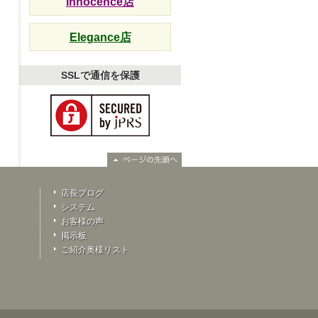
Innocence店
Elegance店
SSLで通信を保護
店長ブログ
システム
お客様の声
掲示板
ご紹介奥様リスト