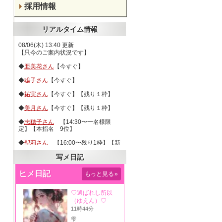
採用情報
リアルタイム情報
08/06(木) 13:40 更新
【只今のご案内状況です】
◆
亜美花さん
【今すぐ】
◆
聡子さん
【今すぐ】
◆
祐実さん
【今すぐ】【残り１枠】
◆
美月さん
【今すぐ】【残り１枠】
◆
志穂子さん
【14:30〜一名様限
定】【本指名 9位】
◆
聖莉さん
【16:00〜残り1枠】【新
人】
写メ日記
◆
蒼さん
【16:30〜残り1枠】【本指
名 1位】
ヒメ日記
もっと見る
»
◆
宏美さん
【17:00〜予約受付中】
【本指名 14位】
◆
架純さん
【受付終了】【本指名
4位】