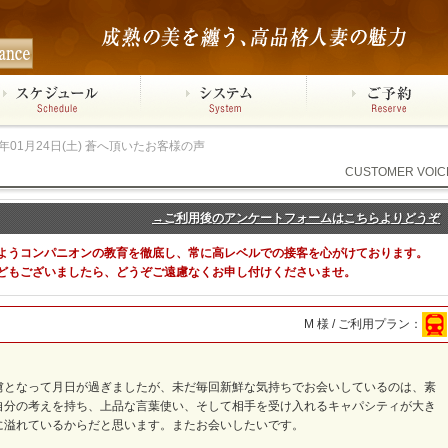
6年01月24日(土) 蒼へ頂いたお客様の声
CUSTOMER VOIC
→ご利用後のアンケートフォームはこちらよりどうぞ
ようコンパニオンの教育を徹底し、常に高レベルでの接客を心がけております。
どもございましたら、どうぞご遠慮なくお申し付けくださいませ。
M 様 / ご利用プラン：
虜となって月日が過ぎましたが、未だ毎回新鮮な気持ちでお会いしているのは、素
自分の考えを持ち、上品な言葉使い、そして相手を受け入れるキャパシティが大き
に溢れているからだと思います。またお会いしたいです。