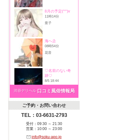
◆
悠子さん
【受付終了】【本指名
10位】
◆
心愛さん
【受付終了】
口コミ風俗情報局
渋谷デリヘル
ご予約・お問い合わせ
TEL：03-6631-2793
受付：09:30 ～ 21:30
営業：10:00 ～ 23:00
info@soku-apo.jp