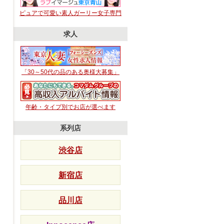
ピュアで可愛い素人ガーリー女子専門
求人
「30～50代の品のある奥様大募集」
年齢・タイプ別でお店が選べます
系列店
渋谷店
新宿店
品川店