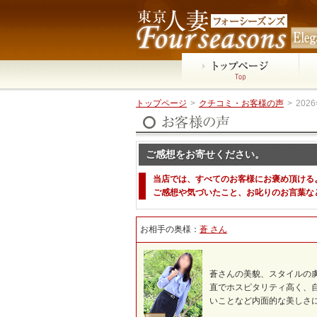
トップページ
>
クチコミ・お客様の声
>
202
ご感想をお寄せください。
当店では、すべてのお客様にお褒め頂ける
ご感想や気づいたこと、お叱りのお言葉な
お相手の奥様：
蒼 さん
蒼さんの美貌、スタイルの
直でホスピタリティ高く、
いことなど内面的な美しさ