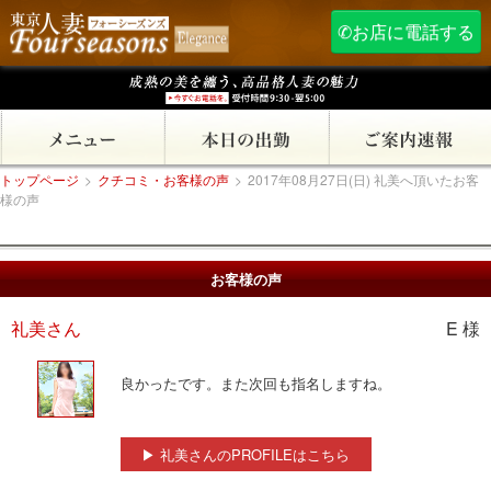
✆お店に電話する
トップページ
>
クチコミ・お客様の声
>
2017年08月27日(日) 礼美へ頂いたお客
様の声
お客様の声
礼美さん
E 様
良かったです。また次回も指名しますね。
▶ 礼美さんのPROFILEはこちら