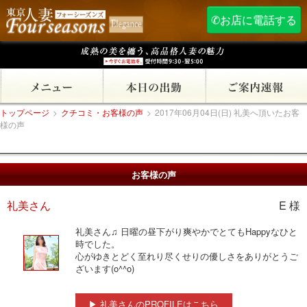
✆お店に電話する
トップページ
>
クチコミ・お客様の声
>
2017年06月04日(日) 礼美へ頂いたお客
様の声
お客様の声
礼美さん
E 様
礼美さん♫ 日曜の昼下がり爽やかでとてもHappyなひと
時でした。
心がゆきとどく至れり尽くせりの優しさをありがとうご
ざいます(o^^o)
▶ 礼美さんのPROFILEはこちら